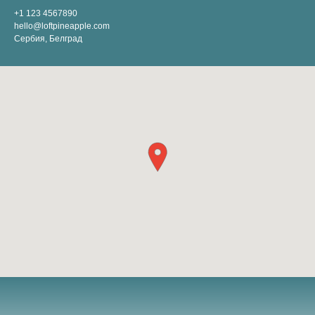
+1 123 4567890
hello@loftpineapple.com
Сербия, Белград