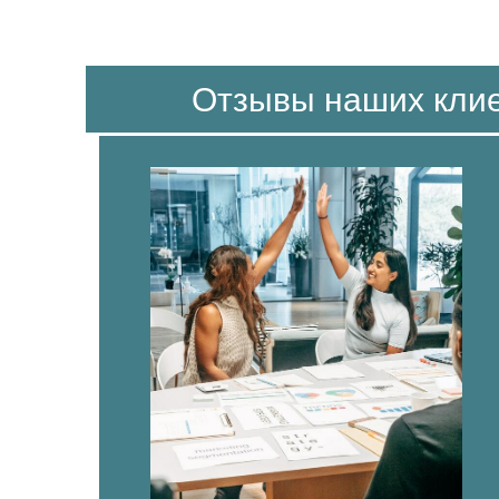
Отзывы наших кли
Я хочу поделиться своей историей и выразить искреннюю
невероятное усердие и помощь в поиске жилья. Без вас, 
мог бы оказаться намного более сложным.
Ваш профессиональный подход и внимание к деталям сра
первой встречи, ваша команда сосредоточилась на моих п
помогло мне чувствовать себя поддержанным и понятым.
Благодаря вашим широким контактам и глубокому знанию
быстро нашел жилье, которое полностью соответствует 
рекомендации и консультации по выбору жилья были неоц