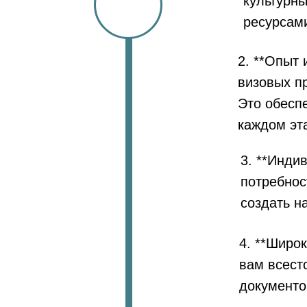
культурны
ресурсам
2. **Опыт 
визовых п
Это обесп
каждом эт
3. **Инди
потребнос
создать н
4. **Широ
вам всест
документо