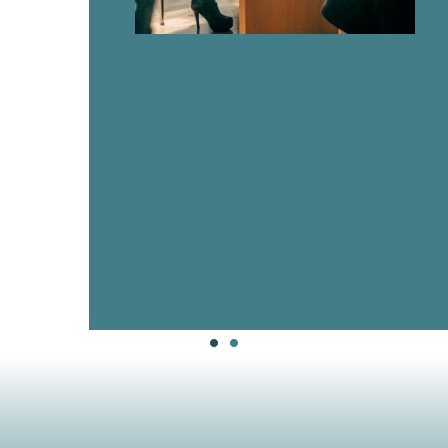
правильный выбор.
Но, что для меня самое важное, это было ваше готовност
чтобы убедиться, что всё идет гладко. Ваша поддержка 
аренды и координация с арендодателем сделали весь это
Теперь, благодаря вашей помощи, у меня есть уютное жил
называю своим домом в Сербии. Я ощущаю, что в вашей
настоящим призванием помогать людям важными жизне
Сергей