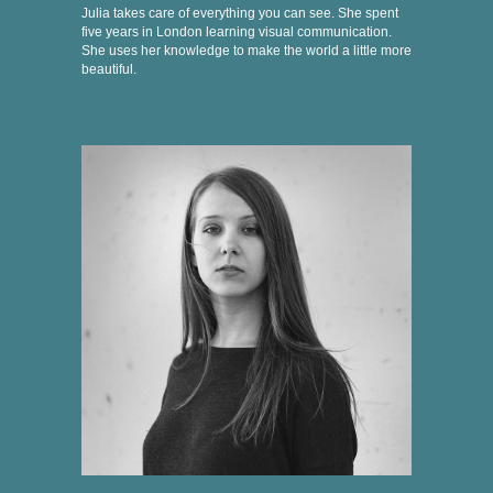
Julia takes care of everything you can see. She spent
five years in London learning visual communication.
She uses her knowledge to make the world a little more
beautiful.